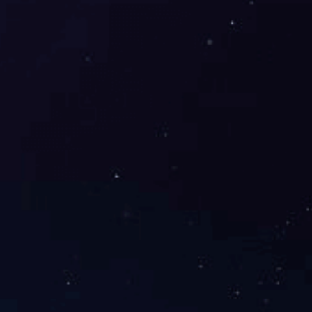
”
C47）年度工作会议在北京召开。全国印制电路标准化技术委员会委员、
，广合科技研发中心黄欣博士参加会议。
2025-12-05
共有
6
页