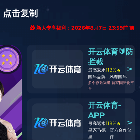
投资者关系
九游（中国）
中文
EN