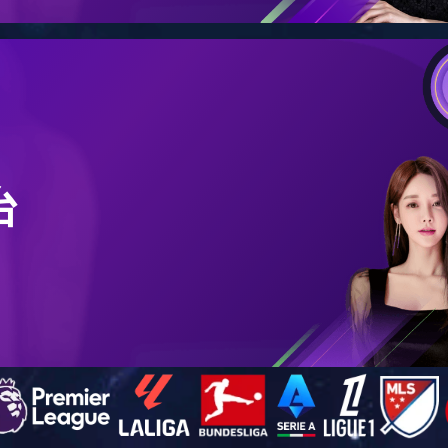
公司动态
行业资讯
广合科技荣膺环荣电子“最佳交付&服务奖
2026年1月15日，广合科技应邀出席由环荣电子（惠州）有限公司
会中，广合科技凭借在服务器产品项目中的卓越表现，荣获“最佳
广合科技荣获“2025年度Compal Server
近日，广合科技被仁宝科技集团授予“2025年度Compal Ser