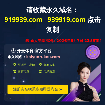
数据中心PCB